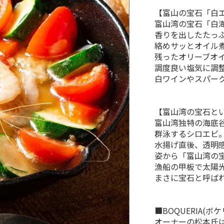
【富山の宝石「白
富山湾の宝石「白
香りを出したたっ
絡めサッとオイル
残ったオリーブオ
調度良い塩気に調
白ワインやスパー
【富山湾の宝石と
富山湾独特の海底
群泳するシロエビ
水揚げ直後、透明
姿から「富山湾の
漁船の甲板で太陽
まさに宝石と呼ば
■BOQUERIA(ボ
オーナーの松本氏