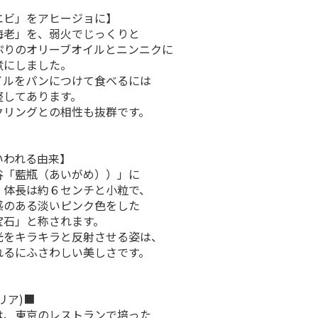
エビ」をアヒージョに】
海老」を、弱火でじっくりと
ぷりのオリーブオイルとニンニクに
煮にしました。
イルをパンにつけて食べるには
整してあります。
クリングとの相性も抜群です。
いわれる由来】
谷「藍瓶（あいがめ））」に
。体長は約６センチと小粒で、
感のある淡いピンク色をした
宝石」と称されます。
光をキラキラと反射させる姿は、
れるにふさわしい美しさです。
ケリア)■
は、東京のレストランで培った