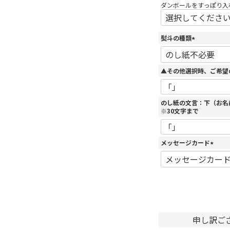
ダンボールをすっぽり入
熨斗の種類
(
必
須
▲その他選択時、ご希望
)
のし紙の文言：下（お名
※30文字まで
メッセージカード
(
必
須
)
申し訳ご