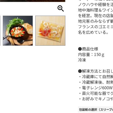
ノウハウや経験を
地中海料理＆ワインシ
を経営。現在の店舗
地元客のみならず観
フランスのゴエミ
名を広めている。
●商品仕様
内容量：150ｇ
冷凍
●解凍方法とお召
・冷蔵庫にて自然
・冷蔵解凍後、耐
・電子レンジ600
・直火可能な器で
・お好みでキノコ
包装紙の選択（スリーブ