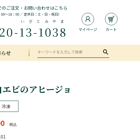
でのご注文・お問い合わせはこちら
：00～18：00 ／ 定休日：土・日・祝日）
いざとみやま
20-
13-1038
マイページ
カート
知らせ
白エビのアヒージョ
冷凍
00
税込
_01