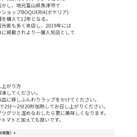
活かし、地元富山県魚津市で
ョップBOQUERIA(ボケリア)
を構えて12年となる。
光客も多く来店し、2019年には
ヨに掲載されより一層人気店として
し上がり方
解凍してください。
熱皿に移しふんわりラップをかけてください。
Wで2分～2分20秒加熱してお召し上がりください。
グツグツと温めなおしたら更に美味しくなります。
やトマトと加えても良いです。
の有無）