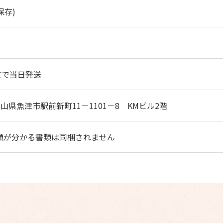
保存)
文で当日発送
富山県魚津市駅前新町11－1101－8 KMビル2階
額が分かる書類は同梱されません