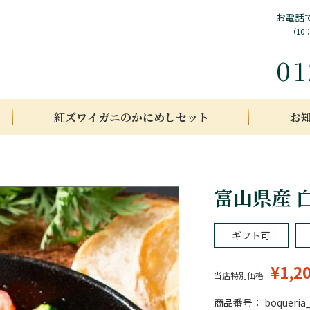
お電話
（10
01
紅ズワイガニのかにめしセット
お
富山県産 
ギフト可
¥
1,2
当店特別価格
商品番号
boqueria