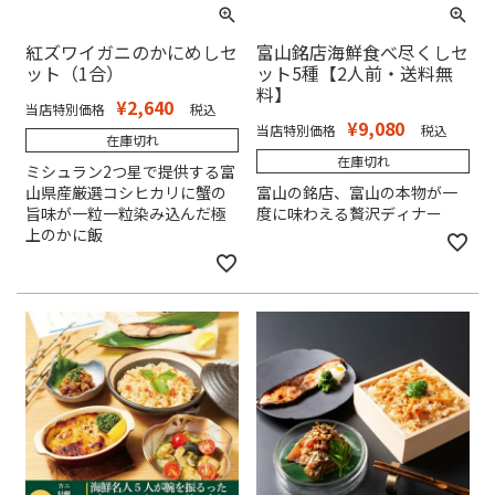
紅ズワイガニのかにめしセ
富山銘店海鮮食べ尽くしセ
ット（1合）
ット5種【2人前・送料無
料】
¥
2,640
当店特別価格
税込
¥
9,080
当店特別価格
税込
在庫切れ
在庫切れ
ミシュラン2つ星で提供する富
山県産厳選コシヒカリに蟹の
富山の銘店、富山の本物が一
旨味が一粒一粒染み込んだ極
度に味わえる贅沢ディナー
上のかに飯