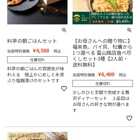
料亭の朝ごはんセット
【お母さんへの贈り物に】
福来魚、バイ貝、牡蠣から
¥
4,500
当店特別価格
税込
1つ選べる 富山銘店食べ尽
くしセット3種【2人前・
在庫切れ
送料無料】
料亭の朝ごはんの雰囲気が味
¥
6,400
わえる 極上かにめしと氷見
当店特別価格
税込
ぶり塩麹漬けのセットです
在庫切れ
少しのひと手間で完成する贅
沢ディナーセット ３品目は
お母さんの好きな物が選べま
す