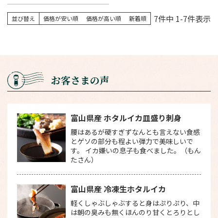
7
件中
1
-
7
件表示
並び替え
価格が安い順
価格が高い順
新着順
お客さまの声
富山県産 ホタルイカ皿盛り刺身
腰はあるが硬すぎずなんとも言えない食感
とゲソの部分も程よい弾力で美味しいで
す。 イカ嫌いの息子も食べました。（もん
たさん）
富山県産 冷凍生ホタルイカ
軽くしゃぶしゃぶすると身はぷりぷり、中
は朝の臭みも無くほんのり甘くとろりとし