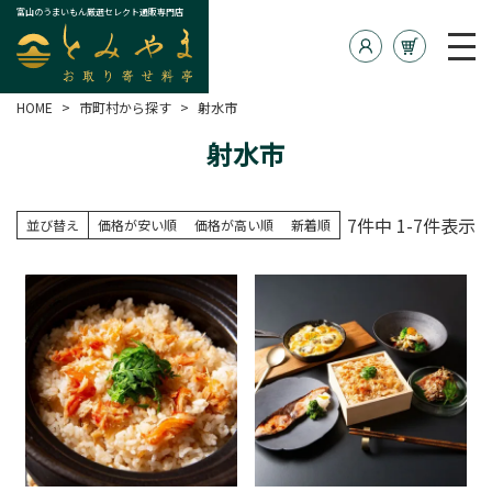
富山のうまいもん厳選セレクト通販専門店
HOME
市町村から探す
射水市
射水市
7
件中
1
-
7
件表示
並び替え
価格が安い順
価格が高い順
新着順