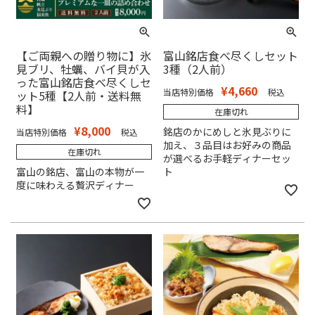
【ご両親への贈り物に】氷
富山銘店食べ尽くしセット
見ブリ、牡蠣、バイ貝が入
3種（2人前）
った富山銘店食べ尽くしセ
¥
4,660
当店特別価格
税込
ット5種【2人前・送料無
料】
在庫切れ
¥
8,000
銘店のかにめしと氷見ぶりに
当店特別価格
税込
加え、３品目はお好みの商品
在庫切れ
が選べるお手軽ディナーセッ
富山の銘店、富山の本物が一
ト
度に味わえる贅沢ディナー