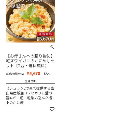
【お母さんへの贈り物に】
紅ズワイガニのかにめしセ
ット【2合・送料無料】
¥
5,670
当店特別価格
税込
在庫切れ
ミシュラン2つ星で提供する富
山県産厳選コシヒカリに蟹の
旨味が一粒一粒染み込んだ極
上のかに飯