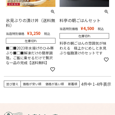
氷見ぶりの漬け丼（送料無
料亭の朝ごはんセット
料）
¥
4,500
当店特別価格
税込
¥
3,250
当店特別価格
税込
在庫切れ
在庫切れ
料亭の朝ごはんの雰囲気が味
■□■2023年水揚げのひみ寒
わえる 極上かにめしと氷見
ぶり■□■解凍だけの簡単調
ぶり塩麹漬けのセットです
理。ご飯に乗せるだけで贅沢
な一品の完成【送料無料】
4
件中
1
-
4
件表示
並び替え
価格が安い順
価格が高い順
新着順