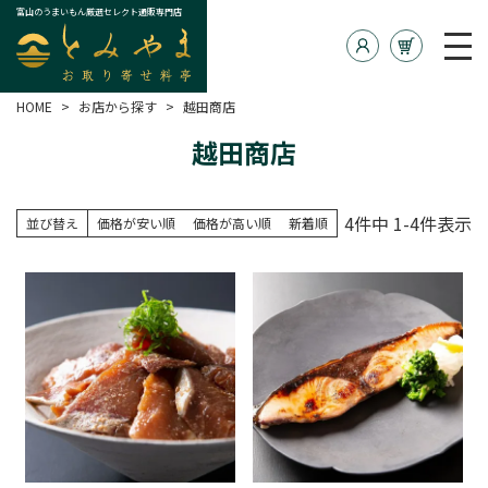
富山のうまいもん厳選セレクト通販専門店
HOME
お店から探す
越田商店
越田商店
4
件中
1
-
4
件表示
並び替え
価格が安い順
価格が高い順
新着順