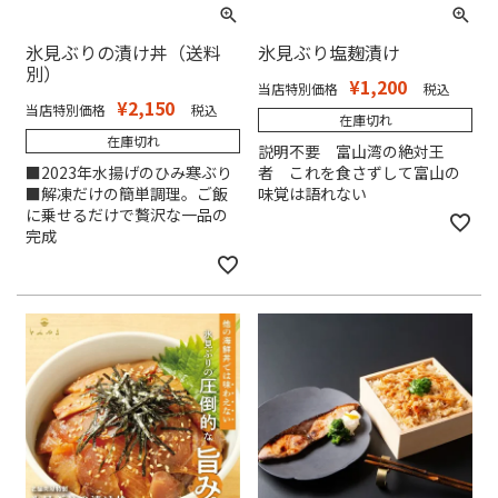
氷見ぶりの漬け丼（送料
氷見ぶり塩麹漬け
別）
¥
1,200
当店特別価格
税込
¥
2,150
当店特別価格
税込
在庫切れ
在庫切れ
説明不要 富山湾の絶対王
■2023年水揚げのひみ寒ぶり
者 これを食さずして富山の
■解凍だけの簡単調理。ご飯
味覚は語れない
に乗せるだけで贅沢な一品の
完成