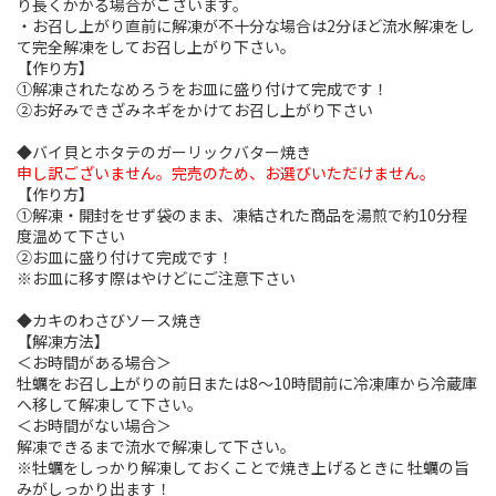
り長くかかる場合がございます。
・お召し上がり直前に解凍が不十分な場合は2分ほど流水解凍をし
て完全解凍をしてお召し上がり下さい。
【作り方】
①解凍されたなめろうをお皿に盛り付けて完成です！
②お好みできざみネギをかけてお召し上がり下さい
◆バイ貝とホタテのガーリックバター焼き
申し訳ございません。完売のため、お選びいただけません。
【作り方】
①解凍・開封をせず袋のまま、凍結された商品を湯煎で約10分程
度温めて下さい
②お皿に盛り付けて完成です！
※お皿に移す際はやけどにご注意下さい
◆カキのわさびソース焼き
【解凍方法】
＜お時間がある場合＞
牡蠣をお召し上がりの前日または8～10時間前に冷凍庫から冷蔵庫
へ移して解凍して下さい。
＜お時間がない場合＞
解凍できるまで流水で解凍して下さい。
※牡蠣をしっかり解凍しておくことで焼き上げるときに 牡蠣の旨
みがしっかり出ます！