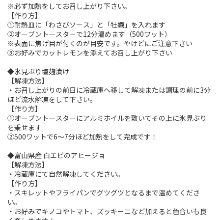
※必ず加熱をしてお召し上がり下さい。
【作り方】
①耐熱皿に「わさびソース」と「牡蠣」を入れます
②オーブントースターで12分温めます（500ワット）
※表面に焦げ目が付くのが目安です。やけどにご注意下さい
③お好みでカットレモンを添えてお召し上がり下さい
◆氷見ぶり塩麹漬け
【解凍方法】
・お召し上がりの前日に冷蔵庫へ移して解凍または調理の前に3分
ほど流水解凍をして下さい。
【作り方】
①オーブントースターにアルミホイルを敷いてその上に氷見ぶり
を乗せます
②500ワットで6～7分ほど加熱をして完成です！
◆富山県産 白エビのアヒージョ
【解凍方法】
・冷蔵庫にて自然解凍してください。
【作り方】
・スキレットやフライパンでグツグツとなるまで温めてくださ
い。
・お好みでキノコやトマト、ズッキーニなど加えると色合いも良