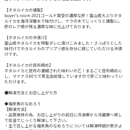
【ホタルイカの燻製】
buyer's room 2021ゴールド賞受の濃厚な肝！富山産大ぶりホタ
ルイカを海洋深層水で味付けし、ナラの木でじっくりと燻製に。
肝のレア感が残る濃厚な味に仕上げております。
【ホタルイカの沖漬け】
富山産ホタルイカを特製ダレに漬けこみました！さっぱりとした
味付けでホタルイカのプリプリ感を存分に感じていただける沖漬
けです。
【ホタルイカの昆布締め】
ホタルイカと昆布の濃縮された味わいが乙！まるごと昆布締めに
し、マイナス60℃で寄生虫処理していますので肝ごと味わってい
ただけます。
●解凍方法とお召し上がり方
◆福来魚のなめろう
【解凍方法】
・品質保持の為、お召し上がりの前日に冷凍庫から冷蔵庫へ移し
て低温でじっくり解凍して下さい。
・生で召し上がる福来魚のなめろうについては解凍時間が表示よ