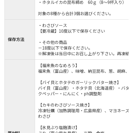
・ホタルイカの昆布締め 60ｇ（8～9杯入り）
対象の8種から合計3個お選びください。
・わさびソース
【要冷蔵】10度以下で保存ください
保存方法
・その他の商品
－18度以下で保存ください。
※解凍後は当日中にお召し上がり下さい。再凍結
【福来魚のなめろう】
福来魚（富山産）、味噌、納豆昆布、葱、胡麻、
【バイ貝とホタテのガーリックバター焼き】
バイ貝（富山産）・ホタテ貝（北海道産）・バター
クペッパー・にんにく・ph調整剤
【カキのわさびソース焼き】
冷凍牡蠣（加熱調理用・広島県産）、マヨネーズ
わさび
【氷見ぶり塩麹漬け】
原材料
ぶり（富山県氷見産）、米麹、食塩