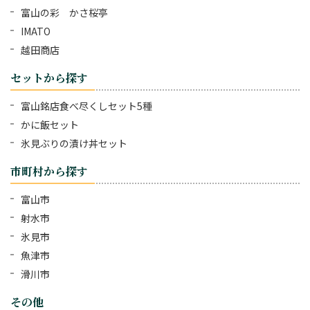
富山の彩 かさ桜亭
IMATO
越田商店
セットから探す
富山銘店食べ尽くしセット5種
かに飯セット
氷見ぶりの漬け丼セット
市町村から探す
富山市
射水市
氷見市
魚津市
滑川市
その他