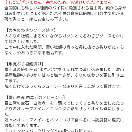
申し訳ございません。完売のため、お選びいただけません。
全国的にも珍しい4種類のバイ貝が漁獲される富山湾。殻から身が
はみ出すほどによく肥えたバイ貝の食感は倍増。口の中で広がる
磯の香りと一緒にお楽しみ下さい。
【カキのわさびソース焼き】
大ぶりの牡蠣にまろやかながらガツンとくるわさびソースをかけ
て焼き上げました。
口の中に入れた瞬間、濃い牡蠣の旨みと鼻に抜ける香りがたまら
なく、やみつきになる逸品です。
【氷見ぶり塩麹漬け】
富山湾の絶対王者“氷見ぶり”を１切れずつ漬け込みました。富山
県産塩麹のほのかな甘みと塩辛さが、ぶりの味わいを更に引き立
てます。
焼くだけでふっくらジューシーなぶりを召し上がって頂けます。
【富山県産 白エビのアヒージョ】
富山湾の宝石「白海老」を、弱火でじっくりと香りを出したたっ
ぷりのオリーブオイルとニンニクに絡めサッとオイル煮にしまし
た。
残ったオリーブオイルをパンにつけて食べるには調度良い塩気に
調整してあります。
白ワインやスパークリングとの相性も抜群です。