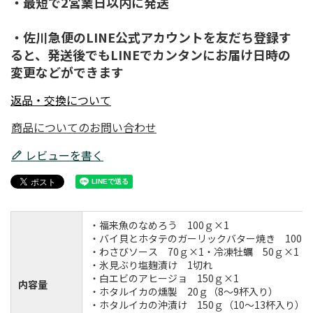
・最短で2営業日以内に発送
・佐川急便のLINE公式アカウントを友だち登録す
ると、発送後でもLINEでカンタンにお届け日時の
変更などができます
返品・交換について
商品についてのお問い合わせ
レビューを書く
・福来魚のなめろう 100ｇ×1
・バイ貝とホタテのガーリックバター焼き 100ｇ
・わさびソース 70ｇ×1・冷凍牡蠣 50ｇ×1
・氷見ぶり塩麹漬け 1切れ
・白エビのアヒージョ 150ｇ×1
内容量
・ホタルイカの燻製 20ｇ（8～9杯入り）
・ホタルイカの沖漬け 150ｇ（10～13杯入り）