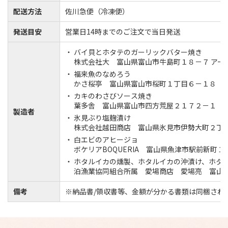
配送方法
佐川急便（冷凍便）
発送目安
営業日14時までのご注文で当日発送
バイ貝とホタテのガーリックバター焼き
株式会社大 富山県富山市牛島町１８－７ アーバ
福来魚のなめろう
かさ桜亭 富山県富山市桜町１丁目６－１８
カキのわさびソース焼き
葉多舎 富山県富山市四方荒屋２１７２－１
製造者
氷見ぶり塩麹漬け
株式会社越田商店 富山県氷見市伊勢大町２丁
白エビのアヒージョ
ボケリアBOQUERIA 富山県魚津市駅前新町
ホタルイカの燻製、ホタルイカの沖漬け、ホタ
泊漁業協同組合所属 愛場商店 愛場亮 富山
備考
※納品書/領収書等、金額が分かる書類は同梱され