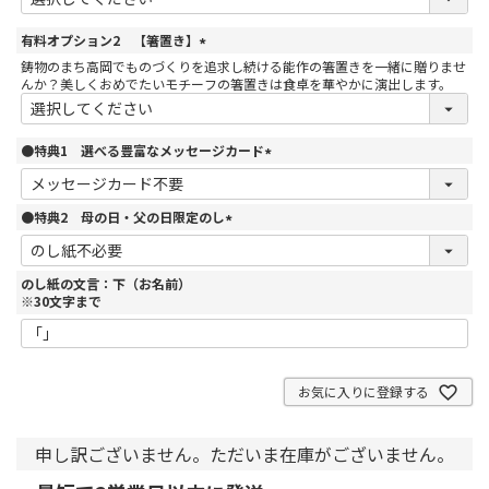
須
)
有料オプション2 【箸置き】
(
鋳物のまち高岡でものづくりを追求し続ける能作の箸置きを一緒に贈りませ
必
んか？美しくおめでたいモチーフの箸置きは食卓を華やかに演出します。
須
)
●特典1 選べる豊富なメッセージカード
(
必
須
●特典2 母の日・父の日限定のし
)
(
必
須
のし紙の文言：下（お名前）
)
※30文字まで
お気に入りに登録する
申し訳ございません。ただいま在庫がございません。