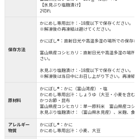
【氷見ぶり塩麹漬け】
2切れ
かにめし専用出汁：-18度以下で保存ください。
※解凍後の再凍結は避けてください。
かにぼし®：直射日光や高温多湿の場所での保存は
保存方法
富山県産コシヒカリ：直射日光や高温多湿の場所
さい。
氷見ぶり塩麹漬け：-18度以下で保存ください。
※解凍後は当日中にお召し上がり下さい。再凍結
かにぼし®：かに（富山湾産）・塩
かにめし専用出汁：しょうゆ（大豆・小麦を含む
原材料
かつお節・昆布
富山県産コシヒカリ：単一原料米 富山県産コシ
氷見ぶり塩麹漬け：（富山県氷見産）、米麹、食
アレルギー
かにぼし®：かに
物質
かにめし専用出汁：小麦、大豆