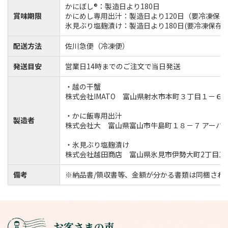
かにぼし®：製造日より180日
賞味期限
かにめし専用出汁：製造日より120日（要冷凍保存
氷見ぶり塩麹漬け：製造日より180日(要冷凍保存)
配送方法
佐川急便（冷凍便）
発送目安
営業日14時までのご注文で当日発送
・越の干蟹
株式会社IMATO 富山県射水市本町３丁目１－６
・かに飯専用出汁
製造者
株式会社大 富山県富山市牛島町１８－７ アーバン
・氷見ぶり塩麹漬け
株式会社越田商店 富山県氷見市伊勢大町2丁目16-
備考
※納品書/領収書等、金額が分かる書類は同梱され
お客さまの声