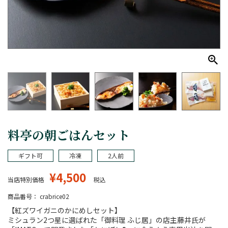
料亭の朝ごはんセット
ギフト可
冷凍
2人前
¥
4,500
当店特別価格
税込
商品番号
crabrice02
【紅ズワイガニのかにめしセット】
ミシュラン2つ星に選ばれた「御料理 ふじ居」の店主藤井氏が