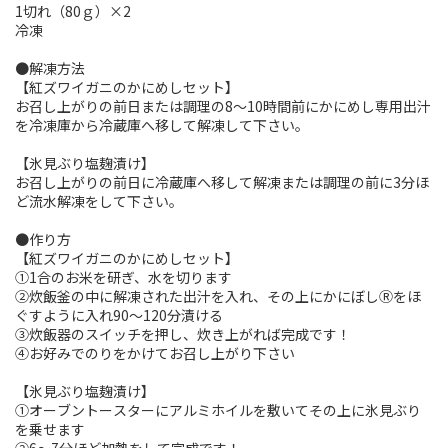
1切れ（80ｇ）×2
冷凍
●解凍方法
【紅ズワイガニのかにめしセット】
お召し上がりの前日または調理の8～10時間前にかにめし専用出汁
を冷凍庫から冷蔵庫へ移して解凍して下さい。
【氷見ぶり塩麹漬け】
お召し上がりの前日に冷蔵庫へ移して解凍または調理の前に3分ほ
ど流水解凍をして下さい。
●作り方
【紅ズワイガニのかにめしセット】
①1合のお米を研ぎ、水を切ります
②炊飯釜の中に解凍された出汁を入れ、その上にかにぼしⓇをほ
ぐすように入れ90～120分漬ける
③炊飯器のスイッチを押し、炊き上がれば完成です！
④お好みでのりをかけてお召し上がり下さい
【氷見ぶり塩麹漬け】
①オーブントースターにアルミホイルを敷いてその上に氷見ぶり
を乗せます