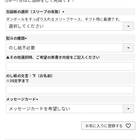
②6～7分ほど加熱をして完成です！
包装紙の選択（スリーブの有無）
(
ダンボールをすっぽり入れるスリーブケース、ギフト用に最適です。
必
須
)
熨斗の種類
(
必
須
▲その他選択時、ご希望の表書き内容をご記入ください
)
のし紙の文言：下（お名前）
※30文字まで
メッセージカード
(
必
須
)
お気に入りに登録する