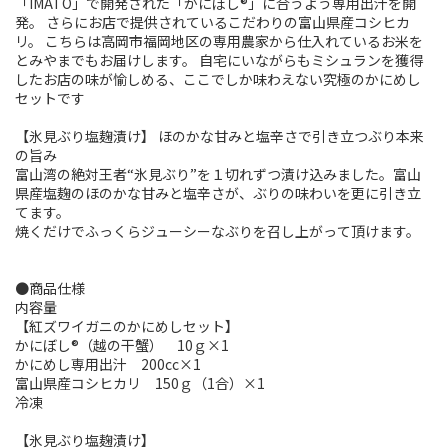
「IMATO」で開発された「かにぼし®」に合うよう専用出汁を開
発。 さらにお店で提供されているこだわりの富山県産コシヒカ
リ。 こちらは高岡市福岡地区の専用農家から仕入れているお米を
とみやまでもお届けします。 自宅にいながらもミシュランを獲得
したお店の味が愉しめる、ここでしか味わえない究極のかにめし
セットです
【氷見ぶり塩麹漬け】 ほのかな甘みと塩辛さで引き立つぶり本来
の旨み
富山湾の絶対王者“氷見ぶり”を１切れずつ漬け込みました。富山
県産塩麹のほのかな甘みと塩辛さが、ぶりの味わいを更に引き立
てます。
焼くだけでふっくらジューシーなぶりを召し上がって頂けます。
●商品仕様
内容量
【紅ズワイガニのかにめしセット】
かにぼし®（越の干蟹） 10ｇ×1
かにめし専用出汁 200cc×1
富山県産コシヒカリ 150ｇ（1合）×1
冷凍
【氷見ぶり塩麹漬け】