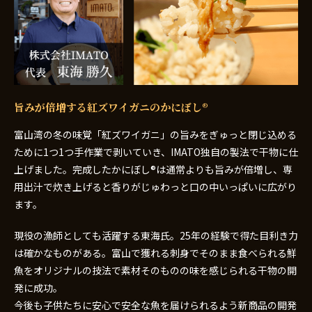
旨みが倍増する紅ズワイガニのかにぼし®
富山湾の冬の味覚「紅ズワイガニ」の旨みをぎゅっと閉じ込める
ために1つ1つ手作業で剥いていき、IMATO独自の製法で干物に仕
上げました。完成したかにぼし®は通常よりも旨みが倍増し、専
用出汁で炊き上げると香りがじゅわっと口の中いっぱいに広がり
ます。
現役の漁師としても活躍する東海氏。25年の経験で得た目利き力
は確かなものがある。富山で獲れる刺身でそのまま食べられる鮮
魚をオリジナルの技法で素材そのものの味を感じられる干物の開
発に成功。
今後も子供たちに安心で安全な魚を届けられるよう新商品の開発