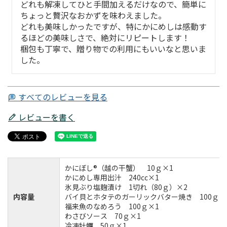
どれも解凍してひと手間加えるだけなので、簡単に
ちょっと贅沢なおかずを味わえました。

どれも美味しかったですが、特にかにめしは感動す
るほどの美味しさで、絶対にリピートします！

梱包も丁寧で、贈り物での利用にもいいなと思いま
した。
すべてのレビューを見る
レビューを書く
かにぼし®（越の干蟹） 10ｇ×1
かにめし専用出汁 240cc×1
氷見ぶり塩麹漬け 1切れ（80ｇ）×2
内容量
バイ貝とホタテのガーリックバター焼き 100ｇ×
福来魚のなめろう 100ｇ×1
わさびソース 70ｇ×1
冷凍牡蠣 50ｇ×1