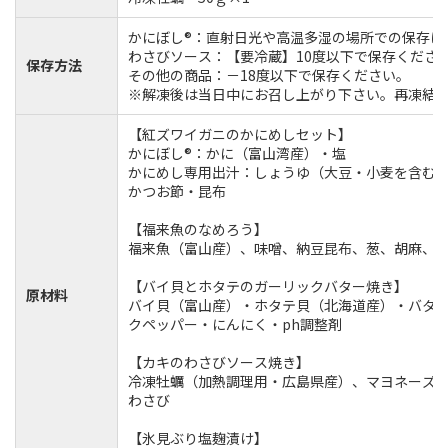
かにぼし®：直射日光や高温多湿の場所での保存は
わさびソース：【要冷蔵】10度以下で保存くださ
保存方法
その他の商品：－18度以下で保存ください。
※解凍後は当日中にお召し上がり下さい。再凍結
【紅ズワイガニのかにめしセット】
かにぼし®：かに（富山湾産）・塩
かにめし専用出汁：しょうゆ（大豆・小麦を含む
かつお節・昆布
【福来魚のなめろう】
福来魚（富山産）、味噌、納豆昆布、葱、胡麻、
【バイ貝とホタテのガーリックバター焼き】
原材料
バイ貝（富山産）・ホタテ貝（北海道産）・バター
クペッパー・にんにく・ph調整剤
【カキのわさびソース焼き】
冷凍牡蠣（加熱調理用・広島県産）、マヨネーズ
わさび
【氷見ぶり塩麹漬け】