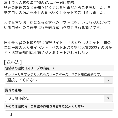
富山で大人気の海産物の銘品が一同に集結。
地元の飲食店などを知り尽くすとみやまだからこそ実現した、各
銘店自信の逸品を極上の食べ尽くしセットでご用意しました。
大切な方やお世話になった方へのギフトにも、いつもがんばって
いる自分へのご褒美にも最適な富山を感じられる商品です。
日本最大級のお取り寄せ情報サイト 「おとりよせネット」様の
年に一度の大人気イベント「ベストお取り寄せ大賞2022」のおか
ず・お惣菜部門に本商品がノミネートされました♪
送料込
包装紙の選択（スリーブの有無）
(
ダンボールをすっぽり入れるスリーブケース、ギフト用に最適です。
必
須
)
熨斗の種類
(
必
須
▲その他選択時、ご希望の表書き内容をご記入ください
)