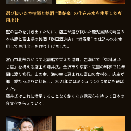
選び抜いた本枯節と銘酒 “満寿泉” の仕込み水を使用した専
用出汁
蟹の旨みを引き出すために、店主が選び抜いた鹿児島県枕崎産の
本枯節と富山県の銘酒「桝田酒造店」 “満寿泉” の仕込み水を使
用して専用出汁を作り上げました。
富山市北部のかつて北前船で栄えた港町、岩瀬にて「御料理 ふ
じ居」を構える店主の藤井氏。金沢市や京都・祇園の料亭で11年
間に渡り修行。山の幸、海の幸に恵まれた富山の食材を、店主が
郷土愛たっぷりに料理し、2021年にはミシュラン2つ星にも選ば
れた。
藤井氏はこれに満足することなく飽くなき探究心を持って日本の
食文化を伝えていく。