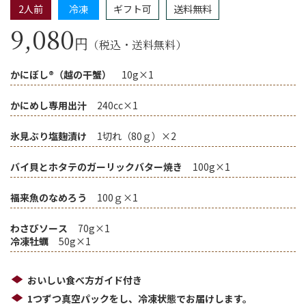
2人前
冷凍
ギフト可
送料無料
9,080
円
（税込・送料無料）
かにぼし®（越の干蟹）
10g×1
かにめし専用出汁
240cc×1
氷見ぶり塩麹漬け
1切れ（80ｇ）×2
バイ貝とホタテのガーリックバター焼き
100g×1
福来魚のなめろう
100ｇ×1
わさびソース
70g×1
冷凍牡蠣
50g×1
おいしい食べ方ガイド付き
1つずつ真空パックをし、冷凍状態でお届けします。