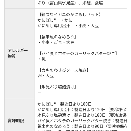
ぶり（富山県氷見産）、米麹、食塩
【紅ズワイガニのかにめしセット】
かにぼし® ・かに
かにめし専用出汁 ・小麦・大豆
【福来魚のなめろう】
・小麦・ごま・大豆
アレルギー
【バイ貝とホタテのガーリックバター焼き】
物質
・乳
【カキのわさびソース焼き】
卵・大豆
【氷見ぶり塩麹漬け】
－
かにぼし®：製造日より180日
かにめし専用出汁：製造日より120日（要冷凍保存
氷見ぶり塩麹漬け：製造日より180日（要冷凍保存
賞味期限
バイ貝とホタテのガーリックバター焼き：製造日よ
福来魚のなめろう：製造日より90日（要冷凍保存