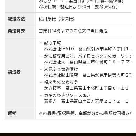
わさびソース：製造日より60日(要冷蔵保存)
冷凍牡蠣：製造日より60日（要冷凍保存）
配送方法
佐川急便（冷凍便）
発送目安
営業日14時までのご注文で当日発送
越の干蟹
株式会社IMATO 富山県射水市本町３丁目１－
かに飯専用出汁、バイ貝とホタテのガーリック
株式会社大 富山県富山市牛島町１８－７ アーバ
氷見ぶり塩麹漬け
製造者
株式会社越田商店 富山県氷見市伊勢大町２丁
福来魚のなめろう
かさ桜亭 富山県富山市桜町１丁目６－１８
カキのわさびソース焼き
葉多舎 富山県富山市四方荒屋２１７２－１
備考
※納品書/領収書等、金額が分かる書類は同梱され