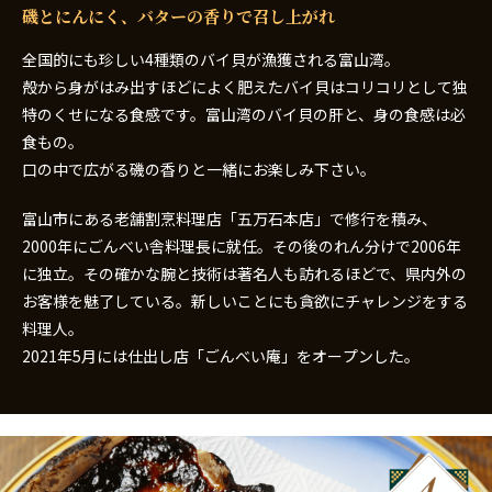
磯とにんにく、バターの香りで召し上がれ
全国的にも珍しい4種類のバイ貝が漁獲される富山湾。
殻から身がはみ出すほどによく肥えたバイ貝はコリコリとして独
特のくせになる食感です。富山湾のバイ貝の肝と、身の食感は必
食もの。
口の中で広がる磯の香りと一緒にお楽しみ下さい。
富山市にある老舗割烹料理店「五万石本店」で修行を積み、
2000年にごんべい舎料理長に就任。その後のれん分けで2006年
に独立。その確かな腕と技術は著名人も訪れるほどで、県内外の
お客様を魅了している。新しいことにも貪欲にチャレンジをする
料理人。
2021年5月には仕出し店「ごんべい庵」をオープンした。