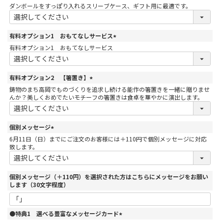
(
ダンボールをすっぽり入れるスリーブケース、ギフト用に最適です。
必
須
)
有料オプション1 おもてなしサービス
(
有料オプション1 おもてなしサービス
必
須
)
有料オプション2 【箸置き】
(
鋳物のまち高岡でものづくりを追求し続ける能作の箸置きを一緒に贈りませ
必
んか？美しくおめでたいモチーフの箸置きは食卓を華やかに演出します。
須
)
個別メッセージ
(
6月11日（日）までにご注文のお客様には＋110円で個別メッセージに対応
必
致します。
須
)
個別メッセージ（＋110円）を選択された方はこちらにメッセージをお願い
します（30文字程度）
●特典1 選べる豊富なメッセージカード