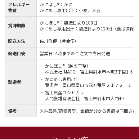
アレルギー
かにぼし®：かに
物質
かにめし専用出汁：小麦、大豆
かにぼし®：製造日より180日
賞味期限
かにめし専用出汁：製造日より120日（要冷凍保存
配送方法
佐川急便（冷凍便）
発送目安
営業日14時までのご注文で当日発送
かにぼし®（越の干蟹）
株式会社IMATO 富山県射水市本町3丁目1-6
かにめし専用出汁
製造者
葉多舎 富山県富山市四方荒屋２１７２－１
富山県産コシヒカリ
大門食糧有限会社 富山県射水市大門49
備考
※納品書/領収書等、金額が分かる書類は同梱され