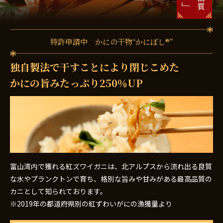
特許申請中 かにの干物“かにぼし®”
独自製法で干すことにより閉じこめた
かにの旨みたっぷり250％UP
富山湾内で獲れる紅ズワイガニは、北アルプスから流れ出る良質
な水やプランクトンで育ち、格別な旨みや甘みがある最高品質の
カニとして知られております。
※2019年の都道府県別の紅ずわいがにの漁獲量より