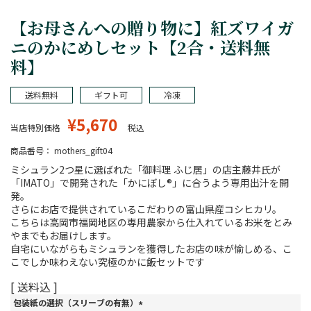
【お母さんへの贈り物に】紅ズワイガ
ニのかにめしセット【2合・送料無
料】
送料無料
ギフト可
冷凍
¥
5,670
当店特別価格
税込
商品番号
mothers_gift04
ミシュラン2つ星に選ばれた「御料理 ふじ居」の店主藤井氏が
「IMATO」で開発された「かにぼし®」に合うよう専用出汁を開
発。
さらにお店で提供されているこだわりの富山県産コシヒカリ。
こちらは高岡市福岡地区の専用農家から仕入れているお米をとみ
やまでもお届けします。
自宅にいながらもミシュランを獲得したお店の味が愉しめる、こ
こでしか味わえない究極のかに飯セットです
送料込
包装紙の選択（スリーブの有無）