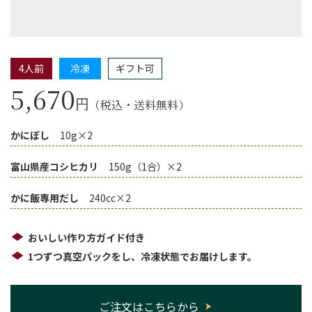
4人前
冷凍
ギフト可
5,670
円
（税込・送料無料）
かにぼし
10g×2
富山県産コシヒカリ
150g（1合）×2
かに飯専用だし
240cc×2
おいしい作り方ガイド付き
1つずつ真空パックをし、冷凍状態でお届けします。
ご注文はこちらから