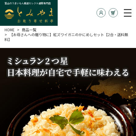
富山のうまいもん厳選セレクト通販専門店
HOME
商品一覧
【お母さんへの贈り物に】紅ズワイガニのかにめしセット【2合・送料無
料】