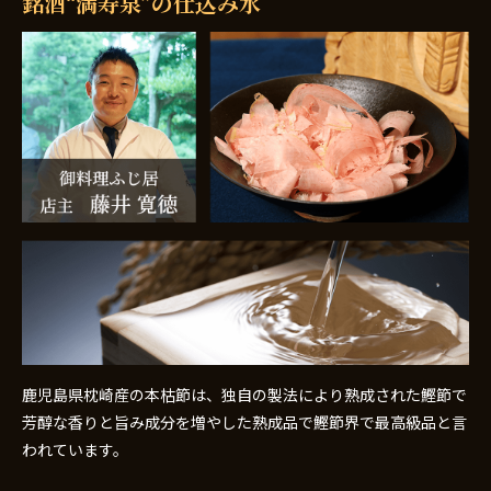
銘酒“満寿泉”の仕込み水
鹿児島県枕崎産の本枯節は、独自の製法により熟成された鰹節で
芳醇な香りと旨み成分を増やした熟成品で鰹節界で最高級品と言
われています。