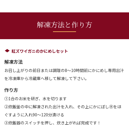
解凍方法と作り方
紅ズワイガニのかにめしセット
解凍方法
お召し上がりの前日または調理の8～10時間前にかにめし専用出汁
を冷凍庫から冷蔵庫へ移して解凍して下さい。
作り方
①1合のお米を研ぎ、水を切ります
②炊飯釜の中に解凍された出汁を入れ、その上にかにぼしⓇをほ
ぐすように入れ90～120分漬ける
③炊飯器のスイッチを押し、炊き上がれば完成です！