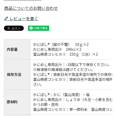
商品についてのお問い合わせ
レビューを書く
かにぼし®（越の干蟹） 10ｇ×2
内容量
かにめし専用出汁 240cc×2
富山県産コシヒカリ 150ｇ（1合）×2
かにめし専用出汁：-18度以下で保存ください。
※解凍後の再凍結は避けてください。
保存方法
かにぼし®：直射日光や高温多湿の場所での保存は
富山県産コシヒカリ：直射日光や高温多湿の場所
さい。
かにぼし®：かに（富山湾産）・塩
かにめし専用出汁：しょうゆ（大豆・小麦を含む
原材料
かつお節・昆布
富山県産コシヒカリ：単一原料米 富山県産コシ