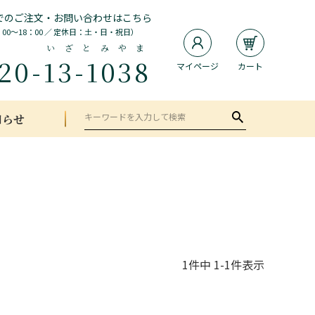
でのご注文・お問い合わせはこちら
：00～18：00 ／ 定休日：土・日・祝日）
いざとみやま
20-
13-1038
マイページ
カート
知らせ
1
件中
1
-
1
件表示