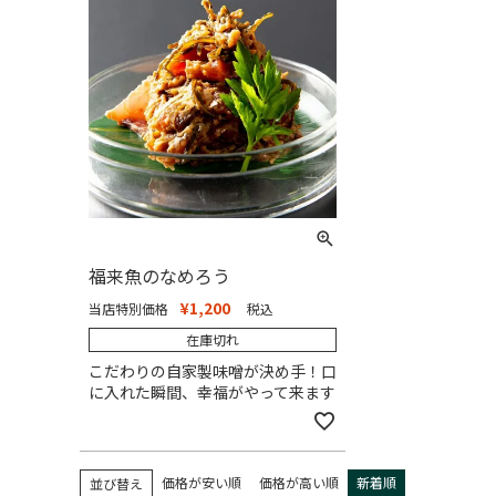
福来魚のなめろう
¥
1,200
当店特別価格
税込
在庫切れ
こだわりの自家製味噌が決め手！口
に入れた瞬間、幸福がやって来ます
価格が安い順
価格が高い順
新着順
並び替え