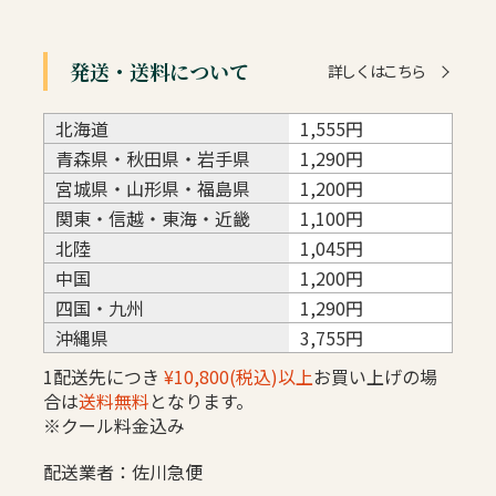
発送・送料について
詳しくはこちら
北海道
1,555円
青森県・秋田県・岩手県
1,290円
宮城県・山形県・福島県
1,200円
関東・信越・東海・近畿
1,100円
北陸
1,045円
中国
1,200円
四国・九州
1,290円
沖縄県
3,755円
1配送先につき
¥10,800(税込)以上
お買い上げの場
合は
送料無料
となります。
※クール料金込み
配送業者：佐川急便