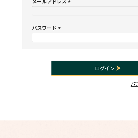
メールアドレス
(
必
須
パスワード
)
(
必
須
)
ログイン
パ