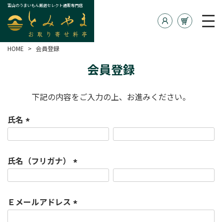
富山のうまいもん厳選セレクト通販専門店
HOME
会員登録
会員登録
下記の内容をご入力の上、お進みください。
氏名
(
必
須
氏名（フリガナ）
)
(
必
須
Ｅメールアドレス
)
(