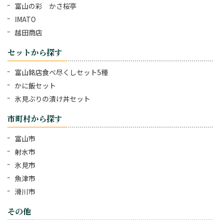
富山の彩 かさ桜亭
IMATO
越田商店
セットから探す
富山銘店食べ尽くしセット5種
かに飯セット
氷見ぶりの漬け丼セット
市町村から探す
富山市
射水市
氷見市
魚津市
滑川市
その他