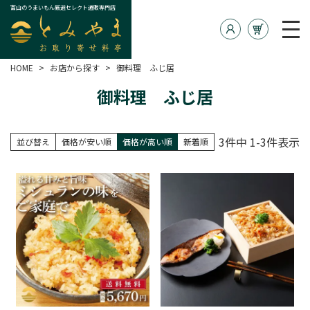
富山のうまいもん厳選セレクト通販専門店
HOME
お店から探す
御料理 ふじ居
御料理 ふじ居
3
件中
1
-
3
件表示
並び替え
価格が安い順
価格が高い順
新着順