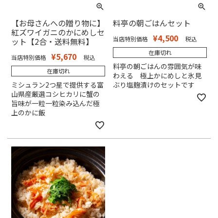
【お母さんへの贈り物に】
料亭の朝ごはんセット
紅ズワイガニのかにめしセ
¥
4,500
当店特別価格
税込
ット【2合・送料無料】
在庫切れ
¥
5,670
当店特別価格
税込
料亭の朝ごはんの雰囲気が味
在庫切れ
わえる 極上かにめしと氷見
ミシュラン2つ星で提供する富
ぶり塩麹漬けのセットです
山県産厳選コシヒカリに蟹の
旨味が一粒一粒染み込んだ極
上のかに飯