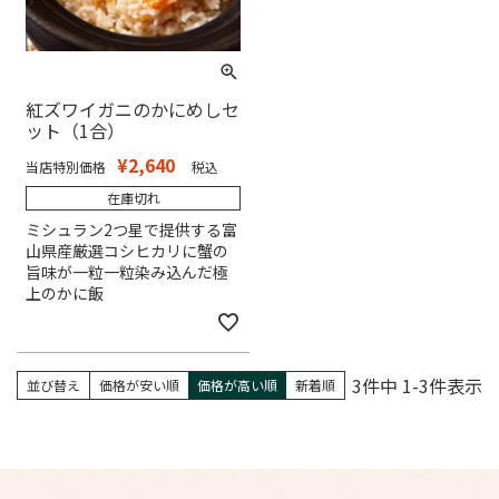
紅ズワイガニのかにめしセ
ット（1合）
¥
2,640
当店特別価格
税込
在庫切れ
ミシュラン2つ星で提供する富
山県産厳選コシヒカリに蟹の
旨味が一粒一粒染み込んだ極
上のかに飯
3
件中
1
-
3
件表示
並び替え
価格が安い順
価格が高い順
新着順