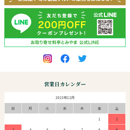
営業日カレンダー
2023年12月
日
月
火
水
木
金
土
1
2
3
4
5
6
7
8
9