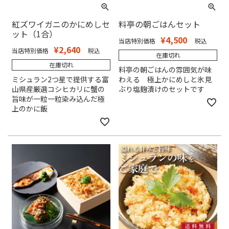
紅ズワイガニのかにめしセ
料亭の朝ごはんセット
ット（1合）
¥
4,500
当店特別価格
税込
¥
2,640
当店特別価格
税込
在庫切れ
在庫切れ
料亭の朝ごはんの雰囲気が味
ミシュラン2つ星で提供する富
わえる 極上かにめしと氷見
山県産厳選コシヒカリに蟹の
ぶり塩麹漬けのセットです
旨味が一粒一粒染み込んだ極
上のかに飯