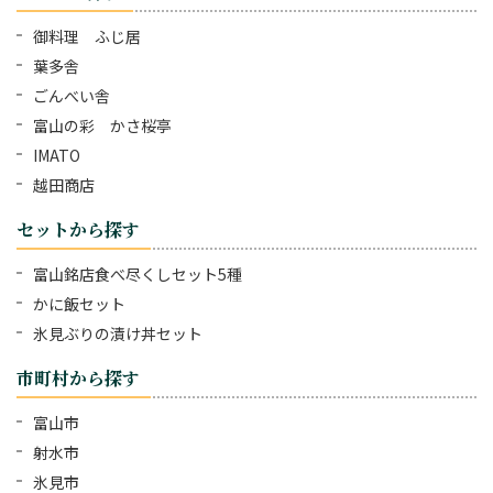
御料理 ふじ居
葉多舎
ごんべい舎
富山の彩 かさ桜亭
IMATO
越田商店
セットから探す
富山銘店食べ尽くしセット5種
かに飯セット
氷見ぶりの漬け丼セット
市町村から探す
富山市
射水市
氷見市