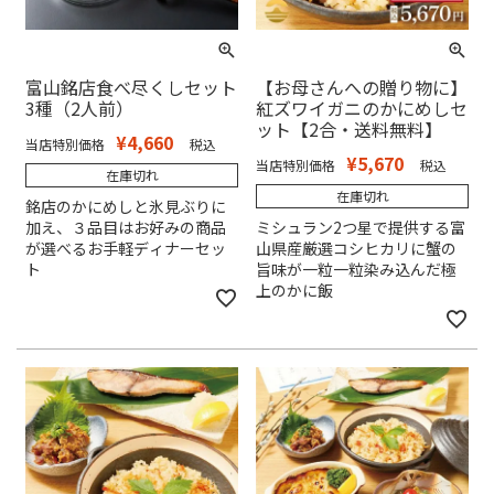
富山銘店食べ尽くしセット
【お母さんへの贈り物に】
3種（2人前）
紅ズワイガニのかにめしセ
ット【2合・送料無料】
¥
4,660
当店特別価格
税込
¥
5,670
当店特別価格
税込
在庫切れ
在庫切れ
銘店のかにめしと氷見ぶりに
加え、３品目はお好みの商品
ミシュラン2つ星で提供する富
が選べるお手軽ディナーセッ
山県産厳選コシヒカリに蟹の
ト
旨味が一粒一粒染み込んだ極
上のかに飯