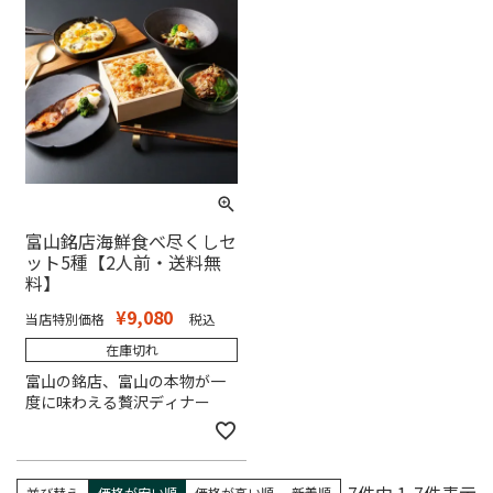
富山銘店海鮮食べ尽くしセ
ット5種【2人前・送料無
料】
¥
9,080
当店特別価格
税込
在庫切れ
富山の銘店、富山の本物が一
度に味わえる贅沢ディナー
7
件中
1
-
7
件表示
並び替え
価格が安い順
価格が高い順
新着順