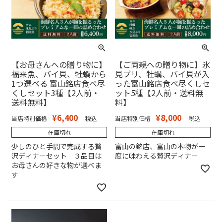
【お母さんへの贈り物に】
【ご両親への贈り物に】氷
福来魚、バイ貝、牡蠣から
見ブリ、牡蠣、バイ貝が入
1つ選べる 富山銘店食べ尽
った富山銘店食べ尽くしセ
くしセット3種【2人前・
ット5種【2人前・送料無
送料無料】
料】
¥
6,400
¥
8,000
当店特別価格
税込
当店特別価格
税込
在庫切れ
在庫切れ
少しのひと手間で完成する贅
富山の銘店、富山の本物が一
沢ディナーセット ３品目は
度に味わえる贅沢ディナー
お母さんの好きな物が選べま
す