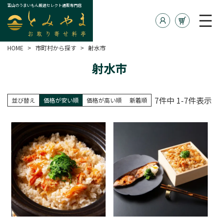
富山のうまいもん厳選セレクト通販専門店
HOME
市町村から探す
射水市
射水市
7
件中
1
-
7
件表示
並び替え
価格が安い順
価格が高い順
新着順