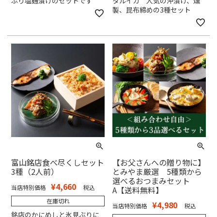
ぶり塩麹漬けのセットです
タルイカ 人気の沖漬け、燻
製、昆布締めの3種セット
富山銘店食べ尽くしセット
【お父さんへの贈り物に】
3種（2人前）
とみやま厳選 5種類から
選べるおつまみセット
¥
4,660
当店特別価格
税込
A【送料無料】
在庫切れ
¥
4,980
当店特別価格
税込
銘店のかにめしと氷見ぶりに