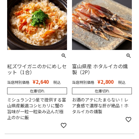
紅ズワイガニのかにめしセ
富山県産 ホタルイカの燻
ット（1合）
製（2P）
¥
2,640
¥
2,800
当店特別価格
税込
当店特別価格
税込
在庫切れ
在庫切れ
ミシュラン2つ星で提供する富
お酒のアテにたまらない！レ
山県産厳選コシヒカリに蟹の
ア食感で濃厚な肝が絶品！ホ
旨味が一粒一粒染み込んだ極
タルイカの燻製
上のかに飯