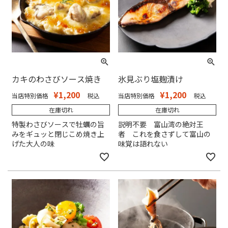
カキのわさびソース焼き
氷見ぶり塩麹漬け
¥
1,200
¥
1,200
当店特別価格
税込
当店特別価格
税込
在庫切れ
在庫切れ
特製わさびソースで牡蠣の旨
説明不要 富山湾の絶対王
みをギュッと閉じこめ焼き上
者 これを食さずして富山の
げた大人の味
味覚は語れない