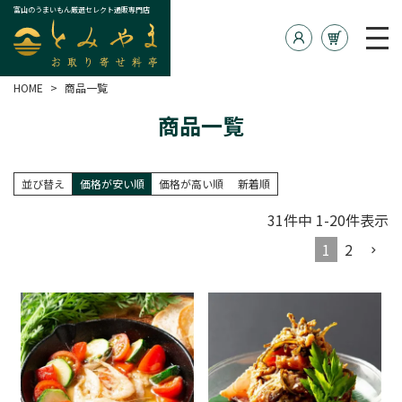
富山のうまいもん厳選セレクト通販専門店
HOME
商品一覧
商品一覧
並び替え
価格が安い順
価格が高い順
新着順
31
件中
1
-
20
件表示
1
2