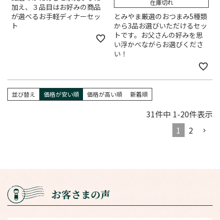
在庫切れ
加え、３品目はお好みの商品
が選べるお手軽ディナーセッ
とみやま厳選のおつまみ5種類
ト
から3品お選びいただけるセッ
トです。お父さんの好みを思
い浮かべながらお選びくださ
い！
並び替え
価格が安い順
価格が高い順
新着順
31
件中
1
-
20
件表示
1
2
お客さまの声