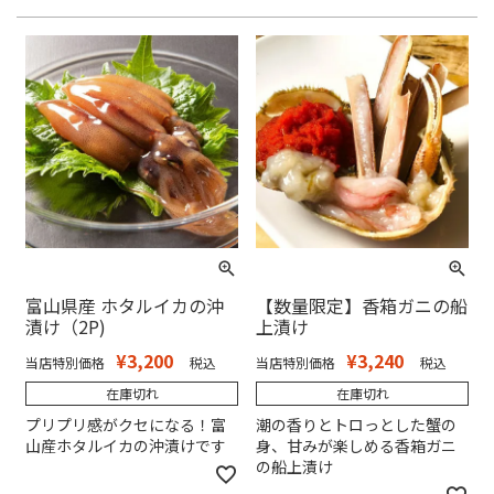
富山県産 ホタルイカの沖
【数量限定】香箱ガニの船
漬け（2P)
上漬け
¥
3,200
¥
3,240
当店特別価格
税込
当店特別価格
税込
在庫切れ
在庫切れ
プリプリ感がクセになる！富
潮の香りとトロっとした蟹の
山産ホタルイカの沖漬けです
身、甘みが楽しめる香箱ガニ
の船上漬け