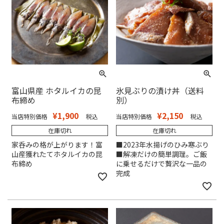
富山県産 ホタルイカの昆
氷見ぶりの漬け丼（送料
布締め
別）
¥
1,900
¥
2,150
当店特別価格
税込
当店特別価格
税込
在庫切れ
在庫切れ
家呑みの格が上がります！富
■2023年水揚げのひみ寒ぶり
山産獲れたてホタルイカの昆
■解凍だけの簡単調理。ご飯
布締め
に乗せるだけで贅沢な一品の
完成