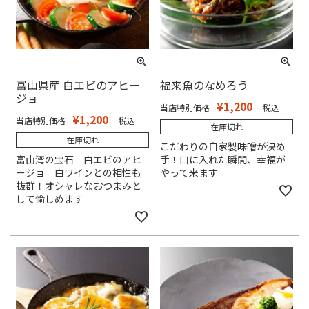
富山県産 白エビのアヒー
福来魚のなめろう
ジョ
¥
1,200
当店特別価格
税込
¥
1,200
当店特別価格
税込
在庫切れ
在庫切れ
こだわりの自家製味噌が決め
富山湾の宝石 白エビのアヒ
手！口に入れた瞬間、幸福が
ージョ 白ワインとの相性も
やって来ます
抜群！オシャレなおつまみと
して愉しめます