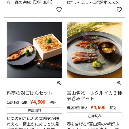
な一品の完成【送料無料】
は“しゃぶしゃぶ”がオススメ
料亭の朝ごはんセット
富山名物 ホタルイカ３種
家呑みセット
¥
4,500
当店特別価格
税込
¥
4,600
当店特別価格
税込
在庫切れ
在庫切れ
料亭の朝ごはんの雰囲気が味
わえる 極上かにめしと氷見
春を告げる“富山湾の神秘”ホ