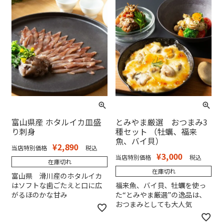
富山県産 ホタルイカ皿盛
とみやま厳選 おつまみ3
り刺身
種セット （牡蠣、福来
魚、バイ貝）
¥
2,890
当店特別価格
税込
¥
3,000
当店特別価格
税込
在庫切れ
在庫切れ
富山県 滑川産のホタルイカ
はソフトな歯ごたえと口に広
福来魚、バイ貝、牡蠣を使っ
がるほのかな甘み
た“とみやま厳選”の逸品は、
おつまみとしても大人気