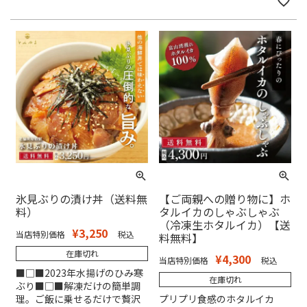
氷見ぶりの漬け丼（送料無
【ご両親への贈り物に】ホ
料）
タルイカのしゃぶしゃぶ
（冷凍生ホタルイカ）【送
¥
3,250
当店特別価格
税込
料無料】
在庫切れ
¥
4,300
当店特別価格
税込
■□■2023年水揚げのひみ寒
在庫切れ
ぶり■□■解凍だけの簡単調
理。ご飯に乗せるだけで贅沢
プリプリ食感のホタルイカ