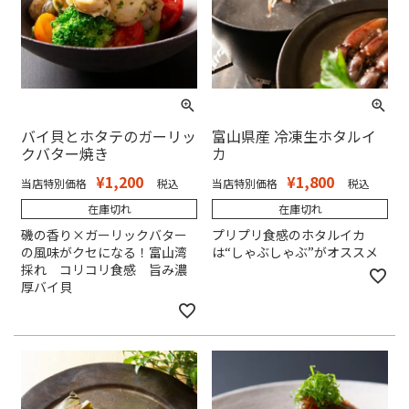
バイ貝とホタテのガーリッ
富山県産 冷凍生ホタルイ
クバター焼き
カ
¥
1,200
¥
1,800
当店特別価格
税込
当店特別価格
税込
在庫切れ
在庫切れ
磯の香り×ガーリックバター
プリプリ食感のホタルイカ
の風味がクセになる！富山湾
は“しゃぶしゃぶ”がオススメ
採れ コリコリ食感 旨み濃
厚バイ貝